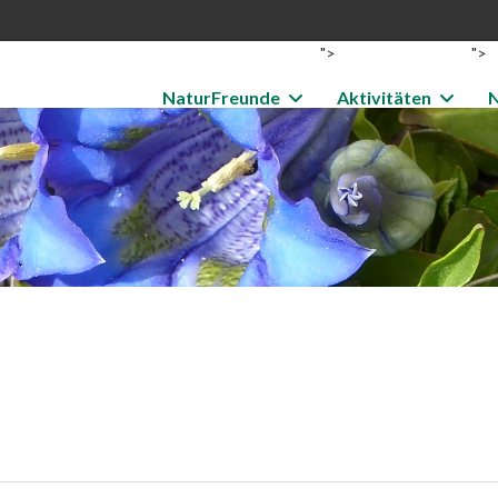
">
">
NaturFreunde
Aktivitäten
N