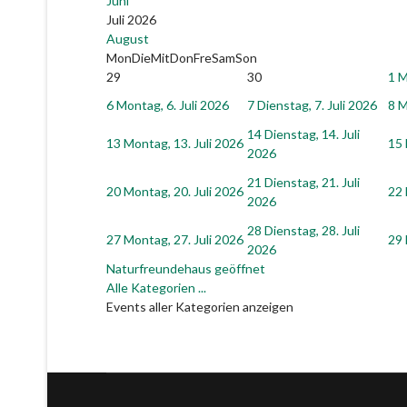
Juni
Juli 2026
August
Mon
Die
Mit
Don
Fre
Sam
Son
29
30
1
M
6
Montag, 6. Juli 2026
7
Dienstag, 7. Juli 2026
8
M
14
Dienstag, 14. Juli
13
Montag, 13. Juli 2026
15
2026
21
Dienstag, 21. Juli
20
Montag, 20. Juli 2026
22
2026
28
Dienstag, 28. Juli
27
Montag, 27. Juli 2026
29
2026
Naturfreundehaus geöffnet
Alle Kategorien ...
Events aller Kategorien anzeigen